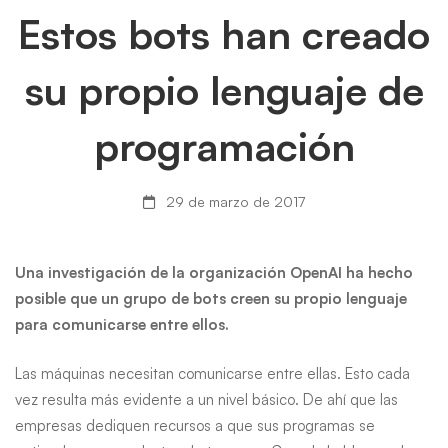
Estos
Estos bots han creado
bots
su propio lenguaje de
han
programación
creado
su
29 de marzo de 2017
propio
Una investigación de la organización OpenAI ha hecho
lenguaje
posible que un grupo de bots creen su propio lenguaje
para comunicarse entre ellos.
de
Las máquinas necesitan comunicarse entre ellas. Esto cada
programación
vez resulta más evidente a un nivel básico. De ahí que las
empresas dediquen recursos a que sus programas se