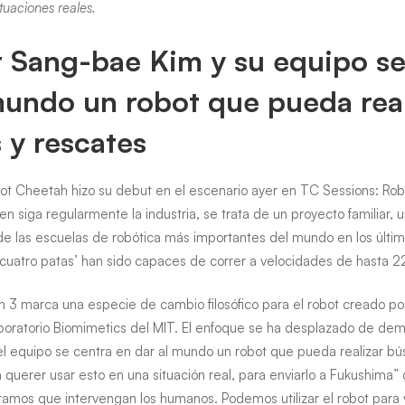
o
tuaciones reales.
r Sang-bae Kim y su equipo s
mundo un robot que pueda real
 y rescates
obot Cheetah hizo su debut en el escenario ayer en TC Sessions: Ro
n siga regularmente la industria, se trata de un proyecto familiar
e las escuelas de robótica más importantes del mundo en los últim
‘cuatro patas’ han sido capaces de correr a velocidades de hasta 22
 3 marca una especie de cambio filosófico para el robot creado po
aboratorio Biomimetics del MIT. El enfoque se ha desplazado de de
el equipo se centra en dar al mundo un robot que pueda realizar b
 querer usar esto en una situación real, para enviarlo a Fukushima”
amos que intervengan los humanos. Podemos utilizar el robot para v