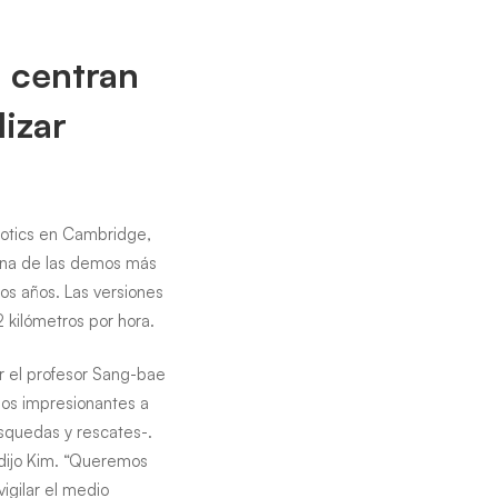
e centran
izar
botics en Cambridge,
, una de las demos más
os años. Las versiones
 kilómetros por hora.
r el profesor Sang-bae
mos impresionantes a
úsquedas y rescates-.
 dijo Kim. “Queremos
igilar el medio