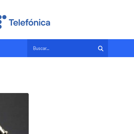
Search
for: