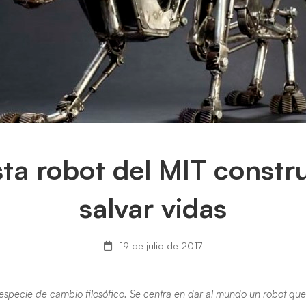
ista robot del MIT constr
salvar vidas
19 de julio de 2017
specie de cambio filosófico. Se centra en dar al mundo un robot que