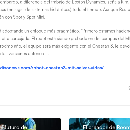
 embargo, a diferencia del trabajo de Boston Dynamics, señala Kim
icos (en lugar de sistemas hidráulicos) todo el tiempo. Aunque Bost
én con Spot y Spot Mini.
tá adoptando un enfoque más pragmático. “Primero estamos haciendo 
 otra carcajada. El robot está siendo probado en del campus del MI
róximo año, el equipo será más exigente con el Cheetah 3, le devolv
 las versiones anteriores.
edisonews.com/robot-cheetah3-mit-salvar-vidas/
el futuro de la
El creador de Room