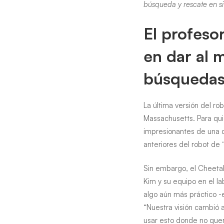
construid
búsqueda y rescate en si
para
El profeso
salvar
en dar al 
vidas
búsquedas
La última versión del r
Massachusetts. Para quie
impresionantes de una d
anteriores del robot de 
Sin embargo, el Cheetah
Kim y su equipo en el l
algo aún más práctico -
“Nuestra visión cambió a
usar esto donde no quer