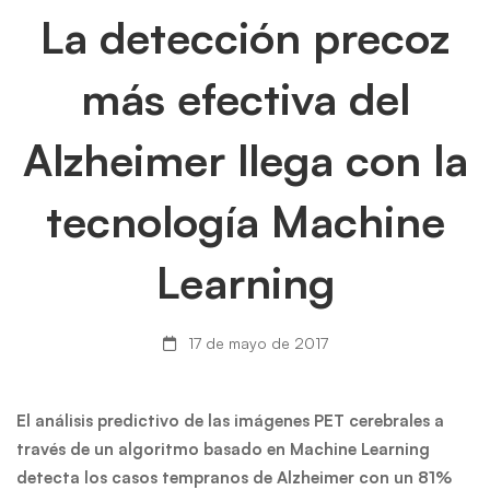
La
La detección precoz
detección
más efectiva del
precoz
Alzheimer llega con la
más
tecnología Machine
efectiva
del
Learning
Alzheimer
17 de mayo de 2017
llega
con
El análisis predictivo de las imágenes PET cerebrales a
través de un algoritmo basado en Machine Learning
la
detecta los casos tempranos de Alzheimer con un 81%