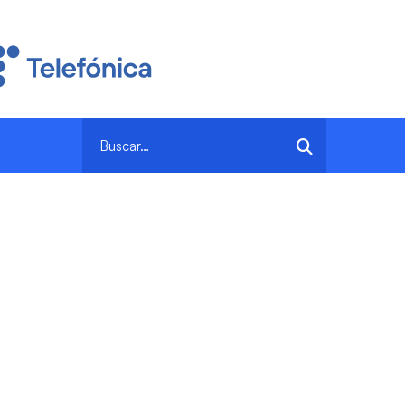
Search
for: