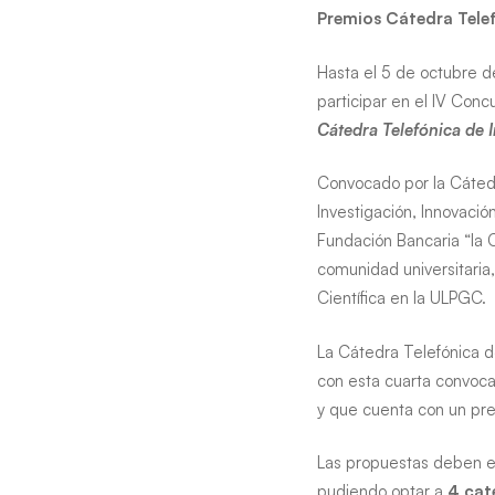
Premios Cátedra Telef
Universida
Hasta el 5 de octubre d
de
participar en el IV Con
Cátedra Telefónica de I
Las
Palmas
Convocado por la Cátedr
Investigación, Innovació
de
Fundación Bancaria “la C
comunidad universitaria,
Gran
Científica en la ULPGC.
Canaria
La Cátedra Telefónica d
con esta cuarta convoca
y que cuenta con un pr
Las propuestas deben es
pudiendo optar a
4 cat