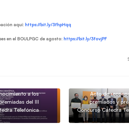
pación aquí
:
https://bit.ly/3fhpHqq
ses en el BOULPGC de agosto
:
https://bit.ly/3fovjPF
nocimiento a los
Acto de reconoc
remiadas del III
premiados y pre
edra Telefónica
Concurso Cátedra Tel