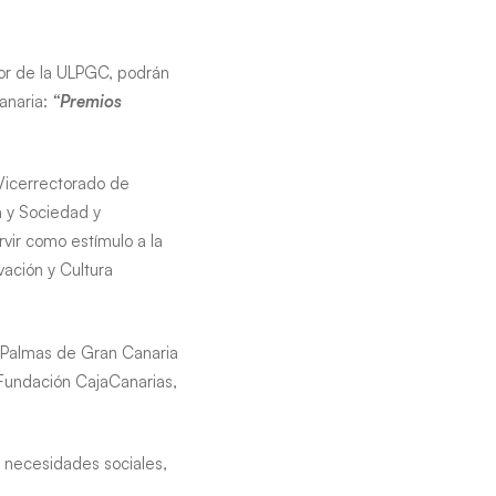
dor de la ULPGC, podrán
anaria:
“Premios
Vicerrectorado de
a y Sociedad y
rvir como estímulo a la
vación y Cultura
s Palmas de Gran Canaria
 Fundación CajaCanarias,
a necesidades sociales,