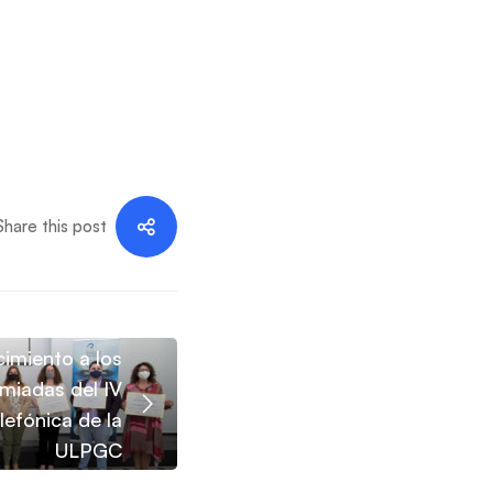
Share this post
imiento a los
miadas del IV
efónica de la
ULPGC