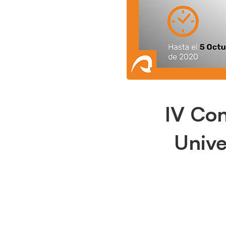
IV
IV Con
Concurso
Unive
Cátedra
Telefónica
de
la