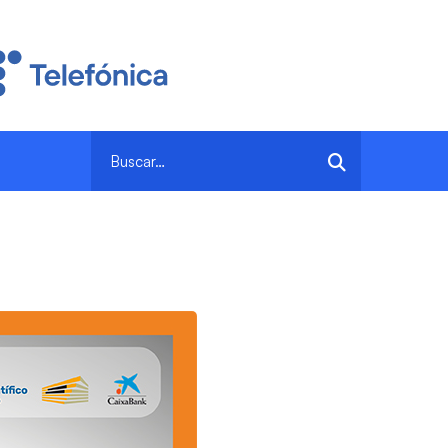
Search
for: