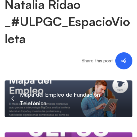
en
Natalia Ridao
entornos
_#ULPGC_EspacioVio
virtuales
leta
–
Natalia
Share this post
Ridao
_#ULPGC_EspacioVioleta
Mapa del Empleo de Fundación
Telefónica