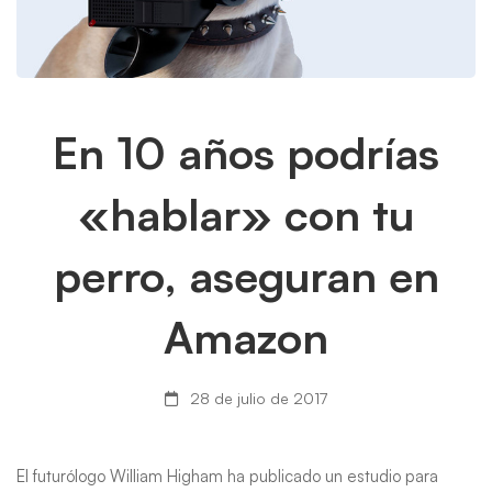
En
En 10 años podrías
10
«hablar» con tu
años
perro, aseguran en
podrías
Amazon
«hablar»
con
28 de julio de 2017
tu
El futurólogo William Higham ha publicado un estudio para
perro,