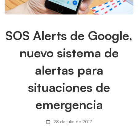
SOS
SOS Alerts de Google,
Alerts
nuevo sistema de
de
alertas para
Google,
situaciones de
nuevo
sistema
emergencia
de
28 de julio de 2017
alertas