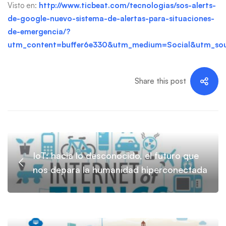
Visto en:
http://www.ticbeat.com/tecnologias/sos-alerts-
de-google-nuevo-sistema-de-alertas-para-situaciones-
de-emergencia/?
utm_content=buffer6e330&utm_medium=Social&utm_so
Share this post
IoT: hacia lo desconocido, el futuro que
nos depara la humanidad hiperconectada