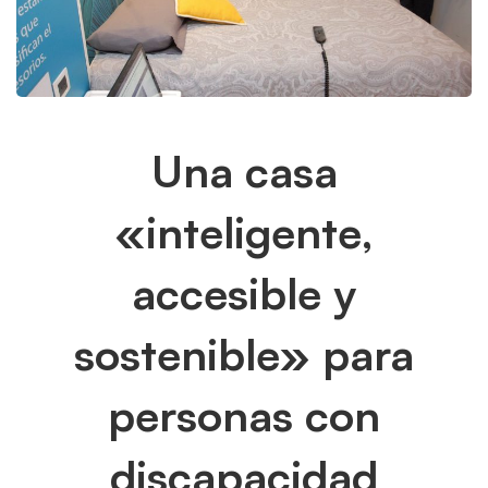
Una
Una casa
casa
«inteligente,
«inteligente,
accesible y
accesible
sostenible» para
y
sostenible»
personas con
para
discapacidad