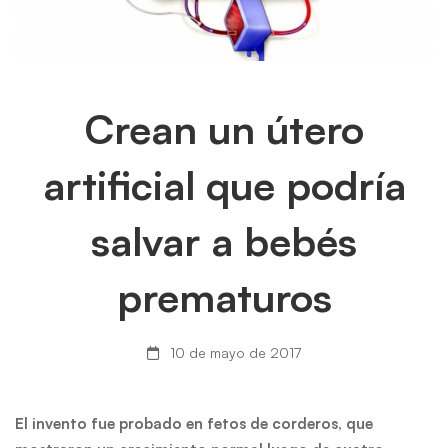
Crean
Crean un útero
un
artificial que podría
útero
salvar a bebés
artificial
prematuros
que
podría
10 de mayo de 2017
salvar
El invento fue probado en fetos de corderos, que
a