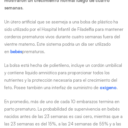
mostraron un crecimiento normal luego de cuatro
bebés
semanas.
prematuros
Un útero artificial que se asemeja a una bolsa de plástico ha
sido utilizado por el Hospital Infantil de Filadelfia para mantener
corderos prematuros vivos durante cuatro semanas fuera del
vientre materno. Este sistema podría un día ser utilizado
en
bebés
prematuros.
La bolsa está hecha de polietileno, incluye un cordón umbilical
y contiene líquido amniótico para proporcionar todos los
nutrientes y la protección necesaria para el crecimiento del
feto. Posee también una interfaz de suministro de
oxígeno
.
En promedio, más de uno de cada 10 embarazos termina en
parto prematuro. La probabilidad de supervivencia en bebés
nacidos antes de las 23 semanas es casi cero, mientras que a
las 23 semanas es del 15%, a las 24 semanas de 55% y a las