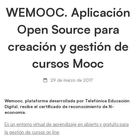
WEMOOC.
WEMOOC. Aplicación
Aplicación
Open Source para
Open
creación y gestión de
Source
cursos Mooc
para
creación
29 de marzo de 2017
y
Wemooc, plataforma desarrollada por Telefónica Educación
gestión
Digital, recibe el certificado de reconocimiento de N-
economía.
de
Es un entorno virtual de aprendizaje en abierto y gratuito para
cursos
la gestión de cursos on line