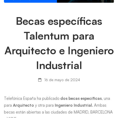
Becas
Becas específicas
específicas
Talentum para
Talentum
Arquitecto e Ingeniero
para
Industrial
Arquitecto
e
16 de mayo de 2024
Ingeniero
Telefónica España ha publicado
dos becas específicas
, una
Industrial
para
Arquitecto
y otra para
Ingeniero Industrial.
Ambas
becas están abiertas a las ciudades de MADRID, BARCELONA