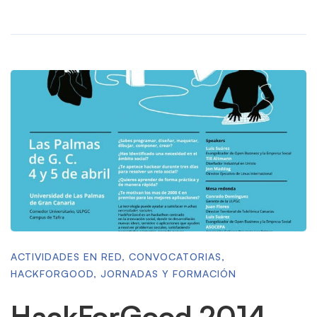
ACTIVIDADES EN RED
,
CONVOCATORIAS
,
HACKFORGOOD
,
JORNADAS Y FORMACIÓN
HackForGood 2014