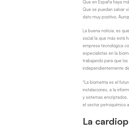
trabajan
Que en España haya más
Que se puedan salvar vid
equipos
dato muy positivo. Aun
como
La buena noticia, es qu
el
social la que más está 
empresa tecnológica con
Athletic,
especialistas en la biome
trabajando para que los
el
independientemente de 
Rayo
“La biometría es el fut
Vallecano
instalaciones, a la info
y sistemas encriptados.
o
el sector petroquímico a
el
La cardiop