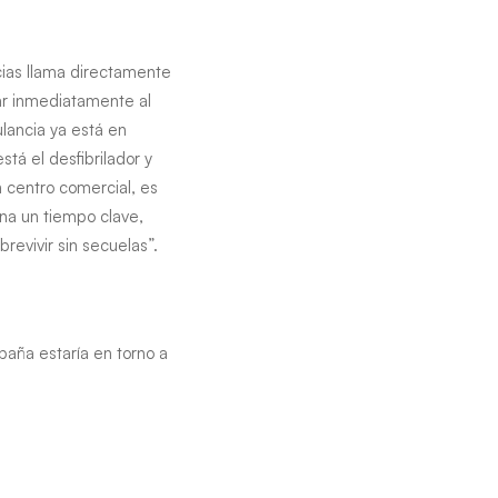
ias llama directamente
mar inmediatamente al
ulancia ya está en
tá el desfibrilador y
n centro comercial, es
na un tiempo clave,
revivir sin secuelas”.
aña estaría en torno a