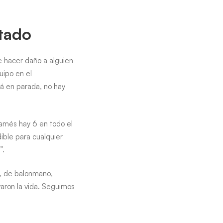
ctado
e hacer daño a alguien
uipo en el
tá en parada, no hay
Mamés hay 6 en todo el
dible para cualquier
”.
s, de balonmano,
varon la vida. Seguimos