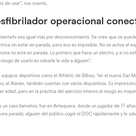
es de usar”, nos cuenta.
sfibrilador operacional cone
mplantarlo sea igual más por desconocimiento. Se cree que se pued
trica sin estar en parada, pero eso es imposible. No se activa el eq
rsona no está en parada. Lo primero que hace un electro, y si no es
riesgo de usarlo es salvarle la vida a alguien”.
en equipos deportivos como el Athletic de Bilbao, “en el nuevo San 
no, el Alavés, también cuentan con varios dispositivos. Es imprescin
 edad, pero en la práctica del ejercicio intenso el riesgo es mayor
 un caso llamativo, fue en Antequera, donde un jugador de 17 año
ó una parada; alguien del público cogió el DOC rápidamente y le sal