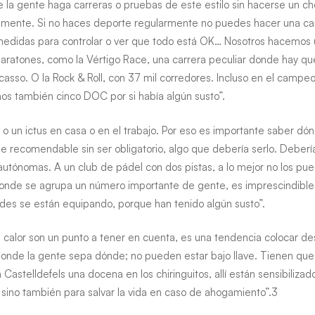
 la gente haga carreras o pruebas de este estilo sin hacerse un c
icamente. Si no haces deporte regularmente no puedes hacer una car
s medidas para controlar o ver que todo está OK… Nosotros hacemo
ratones, como la Vértigo Race, una carrera peculiar donde hay qu
icasso. O la Rock & Roll, con 37 mil corredores. Incluso en el camp
os también cinco DOC por si había algún susto”.
 o un ictus en casa o en el trabajo. Por eso es importante saber dón
 recomendable sin ser obligatorio, algo que debería serlo. Debería
utónomas. A un club de pádel con dos pistas, a lo mejor no los pue
onde se agrupa un número importante de gente, es imprescindible. S
es se están equipando, porque han tenido algún susto”.
e calor son un punto a tener en cuenta, es una tendencia colocar desf
s donde la gente sepa dónde; no pueden estar bajo llave. Tienen que 
astelldefels una docena en los chiringuitos, allí están sensibilizado
r sino también para salvar la vida en caso de ahogamiento”.3