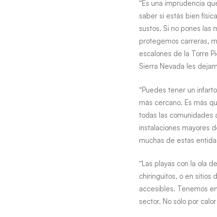
“Es una imprudencia que
saber si estás bien fís
sustos. Si no pones la
protegemos carreras, ma
escalones de la Torre P
Sierra Nevada les dejam
“Puedes tener un infarto
más cercano. Es más que
todas las comunidades a
instalaciones mayores d
muchas de estas entidad
“Las playas con la ola d
chiringuitos, o en sitio
accesibles. Tenemos en C
sector. No sólo por calo