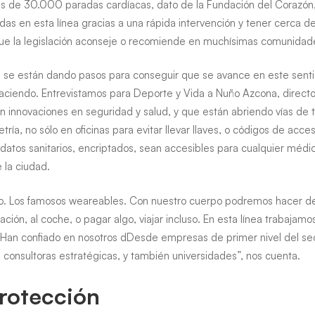
 de 30.000 paradas cardíacas, dato de la Fundación del Corazón
as en esta línea gracias a una rápida intervención y tener cerca de
que la legislación aconseje o recomiende en muchísimas comunida
e se están dando pasos para conseguir que se avance en este sentid
haciendo. Entrevistamos para Deporte y Vida a Nuño Azcona, direct
 innovaciones en seguridad y salud, y que están abriendo vías de 
tría, no sólo en oficinas para evitar llevar llaves, o códigos de acce
 datos sanitarios, encriptados, sean accesibles para cualquier médi
la ciudad.
uro. Los famosos weareables. Con nuestro cuerpo podremos hacer de
rmación, al coche, o pagar algo, viajar incluso. En esta línea trabaja
 Han confiado en nosotros dDesde empresas de primer nivel del sec
 consultoras estratégicas, y también universidades”, nos cuenta.
rotección