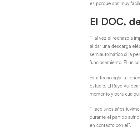
es porque son muy fácil
El DOC, de
“Tal vez el rechazo a i
al dar una descarga eléc
semiautomático si la pe
funcionamiento. El único 
Esta tecnología la tien
estadio. El Rayo Valleca
momento y para cualquier
“Hace unos años tuvimos
durante el partido sufri
en contacto con él”.