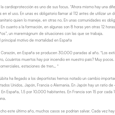
, la cardioprotección es uno de sus focus. “Ahora mismo hay una dif
 el uso. En unas es obligatorio llamar al 112 antes de utilizar un de
anitario quien lo maneje, en otras no. En unas comunidades es oblig
n cuanto a la formación, en algunas son 8 horas yen otras 12 horas.
años”, un maremágnum de situaciones con las que se trabaja.
l principal motivo de mortalidad en España
l Corazón, en España se producen 30.000 paradas al año. “Los extin
pero, ¿cuántos muertos hay por incendio en nuestro país? Muy poco
comerciales, estaciones de tren… “
bita ha llegado a los deportistas hemos notado un cambio importa
ados Unidos, Japón, Francia o Alemania. En Japón hay un ratio de 
En España, 1.5 por 10.000 habitantes. En Francia son 15 por cada 1
ona.
o este último año, muchos casos se podrían salvar. Cada vez hay 