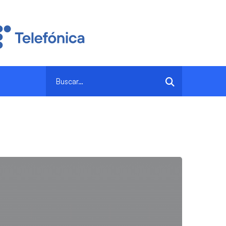
Search
for: