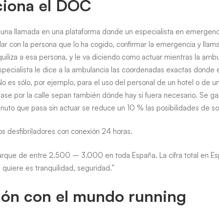
iona el DOC
 una llamada en una plataforma donde un especialista en emergenc
blar con la persona que lo ha cogido, confirmar la emergencia y lla
nquiliza a esa persona, y le va diciendo como actuar mientras la amb
ecialista le dice a la ambulancia las coordenadas exactas donde es
 “No es sólo, por ejemplo, para el uso del personal de un hotel o de u
ase por la calle sepan también dónde hay si fuera necesario. Se ga
uto que pasa sin actuar se reduce un 10 % las posibilidades de sob
os desfibriladores con conexión 24 horas.
rque de entre 2.500 – 3.000 en toda España. La cifra total en Esp
quiere es tranquilidad, seguridad.”
ión con el mundo running