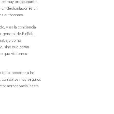
, es muy preocupante.
 un desfibrilador es un
des autónomas.
o, y es la conciencia
or general de B+Safe,
trabajo como
so, sino que están
co que visitemos
 todo, acceder a las
mos con datos muy seguros
tor aeroespacial hasta