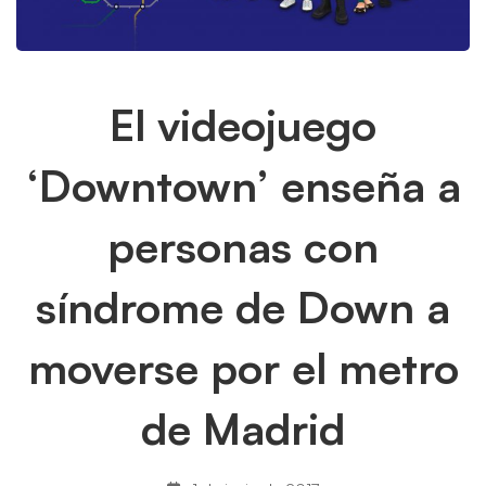
El
El videojuego
videojuego
‘Downtown’ enseña a
‘Downtown’
personas con
enseña
síndrome de Down a
a
personas
moverse por el metro
con
de Madrid
síndrome