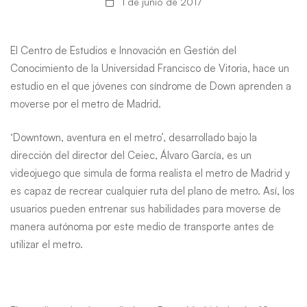
1 de junio de 2017
de
Down
El Centro de Estudios e Innovación en Gestión del
a
Conocimiento de la Universidad Francisco de Vitoria, hace un
estudio en el que jóvenes con síndrome de Down aprenden a
moverse
moverse por el metro de Madrid.
por
‘Downtown, aventura en el metro’, desarrollado bajo la
dirección del director del Ceiec, Álvaro García, es un
el
videojuego que simula de forma realista el metro de Madrid y
es capaz de recrear cualquier ruta del plano de metro. Así, los
metro
usuarios pueden entrenar sus habilidades para moverse de
de
manera autónoma por este medio de transporte antes de
utilizar el metro.
Madrid