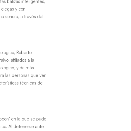
s balizas inteligentes,
s ciegas y con
rma sonora, a través del
ológico, Roberto
vo, afiliados a la
ológico, y da más
ara las personas que ven
cterísticas técnicas de
epcon’ en la que se pudo
gico. Al detenerse ante