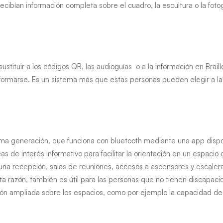
recibían información completa sobre el cuadro, la escultura o la foto
stituir a los códigos QR, las audioguías o a la información en Braille
formarse. Es un sistema más que estas personas pueden elegir a la h
ima generación, que funciona con bluetooth mediante una app dispo
as de interés informativo para facilitar la orientación en un espaci
na recepción, salas de reuniones, accesos a ascensores y escalera
a razón, también es útil para las personas que no tienen discapacid
ón ampliada sobre los espacios, como por ejemplo la capacidad de 