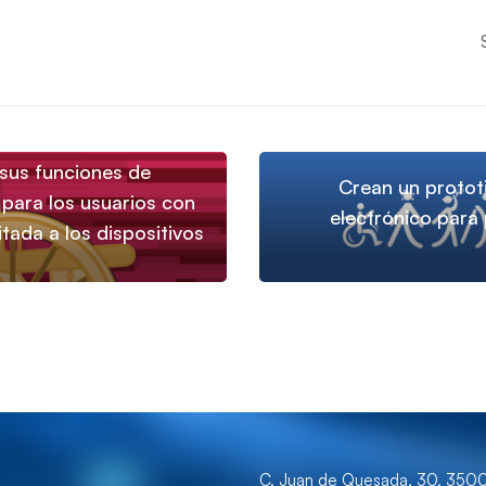
 sus funciones de
Crean un protot
 para los usuarios con
electrónico para
itada a los dispositivos
C. Juan de Quesada, 30, 350