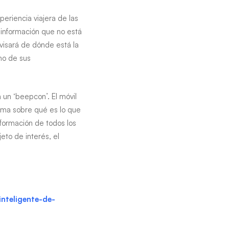
periencia viajera de las
 información que no está
visará de dónde está la
omo de sus
 un ‘beepcon’. El móvil
orma sobre qué es lo que
nformación de todos los
eto de interés, el
inteligente-de-