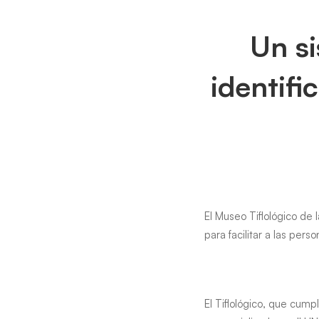
Un
Un si
sistema
identifi
inteligente
de
guiado
e
El Museo Tiflológico de 
identifica
para facilitar a las pers
permite
a
El Tiflológico, que cum