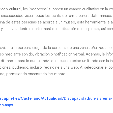
tico y cultural, los ‘beepcons’ suponen un avance cualitativo en la ex
discapacidad visual, pues les facilita de forma sonora determinada
i una de estas personas se acerca a un museo, esta herramienta le a
 y, una vez dentro, le informará de la situación de las piezas, así c
avisar a la persona ciega de la cercanía de una zona señalizada con
iso mediante sonido, vibración o notificación verbal. Además, le inf
distancia, para lo que el móvil del usuario recibe un listado con la i
iones; pudiendo, incluso, redirigirle a una web. Al seleccionar el obj
do, permitiendo encontrarlo fácilmente.
iscapnet.es/Castellano/Actualidad/Discapacidad/un-sistema-
on.aspx