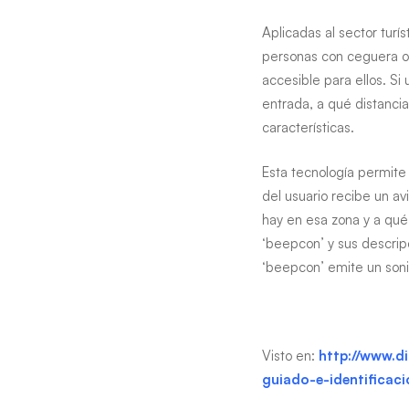
Aplicadas al sector turís
personas con ceguera o 
accesible para ellos. S
entrada, a qué distancia
características.
Esta tecnología permite 
del usuario recibe un av
hay en esa zona y a qué 
‘beepcon’ y sus descripc
‘beepcon’ emite un soni
Visto en:
http://www.d
guiado-e-identificaci