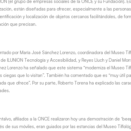
ION (el grupo de empresas sociales de la ONCE y su Fundación). Esta
ilización, están diseñadas para ofrecer, especialmente a las persona
entificación y localización de objetos cercanos facilitándoles, de fo
mación que precisan.
entado por María José Sánchez Lorenzo, coordinadora del Museo Tifl
e ILUNION Tecnología y Accesibilidad, y Reyes Lluch y Daniel Montal
ez Lorenzo ha señalado que este sistema “moderniza el Museo Tifl
s ciegas que lo visitan”. También ha comentado que es “muy útil p
ada que ofrece”. Por su parte, Roberto Torena ha explicado las cara
dades.
ntalvo, afiliados a la ONCE realizaron hoy una demostración de ‘be
s de sus móviles, eran guiados por las estancias del Museo Tifloló