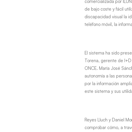
personas
comercializada por ILUN
de bajo coste y fácil ut
ciegas
discapacidad visual la id
teléfono móvil, la infor
disfrutar
del
El sistema ha sido pres
arte
Torena, gerente de I+D d
ONCE. María José Sánch
autonomía a las persona
por la información ampli
este sistema y sus utili
Reyes Lluch y Daniel Mo
comprobar cómo, a travé