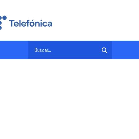
Search
for: