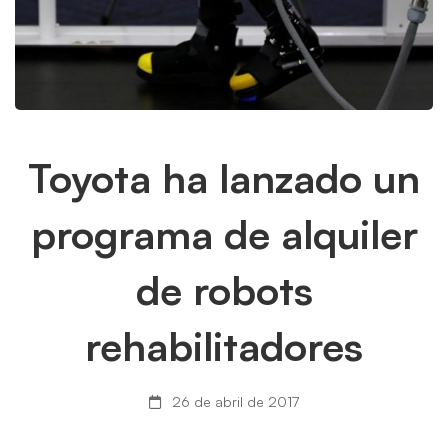
Toyota
Toyota ha lanzado un
ha
programa de alquiler
lanzado
de robots
un
rehabilitadores
programa
de
26 de abril de 2017
alquiler