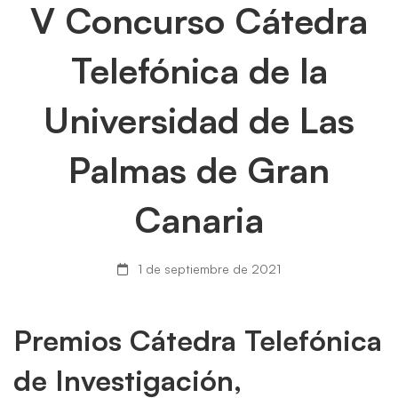
V
V Concurso Cátedra
Concurso
Telefónica de la
Cátedra
Universidad de Las
Telefónica
Palmas de Gran
de
la
Canaria
Universidad
1 de septiembre de 2021
de
Las
Premios Cátedra Telefónica
Palmas
de Investigación,