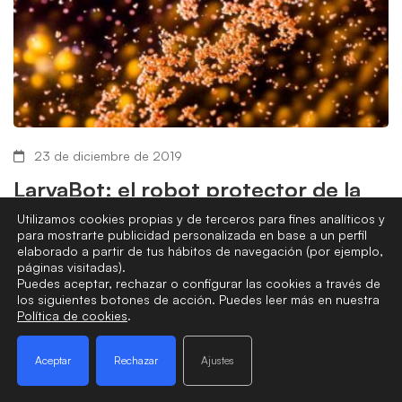
23 de diciembre de 2019
LarvaBot: el robot protector de la
Gran Barrera de Coral
Utilizamos cookies propias y de terceros para fines analíticos y
para mostrarte publicidad personalizada en base a un perfil
elaborado a partir de tus hábitos de navegación (por ejemplo,
Desde agosto de 2018, la Gran Barrera de Coral en el océano
páginas visitadas).
frente a Australia ha tenido un protector especial: un vehículo
Puedes aceptar, rechazar o configurar las cookies a través de
los siguientes botones de acción. Puedes leer más en nuestra
…
Política de cookies
.
Read more
Aceptar
Rechazar
Ajustes